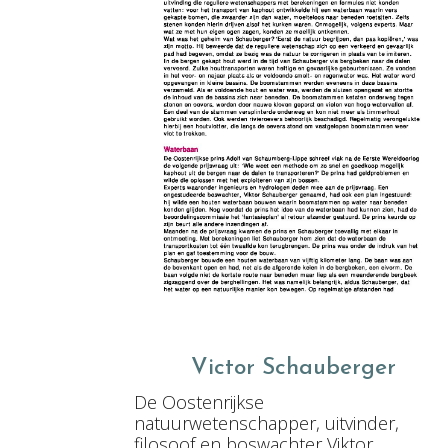
Victor Schauberger
De Oostenrijkse
natuurwetenschapper, uitvinder,
filosoof en boswachter Viktor