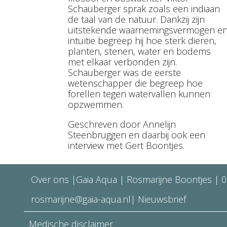
Schauberger sprak zoals een indiaan
de taal van de natuur. Dankzij zijn
uitstekende waarnemingsvermogen e
intuïtie begreep hij hoe sterk dieren,
planten, stenen, water en bodems
met elkaar verbonden zijn.
Schauberger was de eerste
wetenschapper die begreep hoe
forellen tegen watervallen kunnen
opzwemmen.
Geschreven door Annelijn
Steenbruggen en daarbij ook een
interview met Gert Boontjes.
Over ons
|Gaia Aqua | Rosmarijne Boontjes |
0
rosmarijne@gaia-aqua.nl
|
Nieuwsbrief
Medische disclaimer