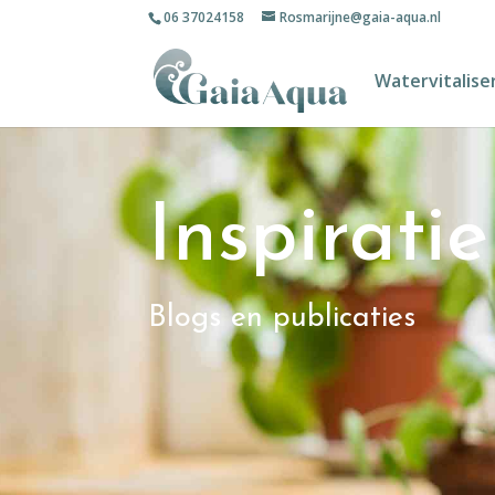
06 37024158
Rosmarijne@gaia-aqua.nl
Watervitalise
Inspirati
Blogs en publicaties