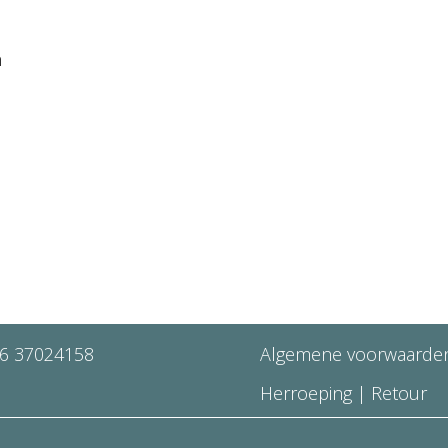
n
6 37024158
Algemene voorwaarde
Herroeping
|
Retour