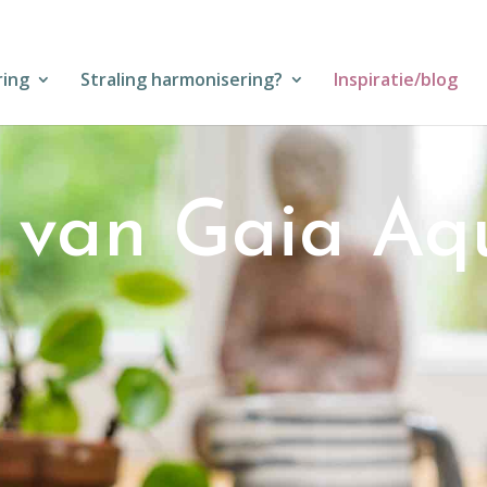
ring
Straling harmonisering?
Inspiratie/blog
e van Gaia Aq