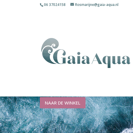
06 37024158
Rosmarijne@gaia-aqua.nl
MASTER
Inbouw watervitalisat
NAAR DE WINKEL