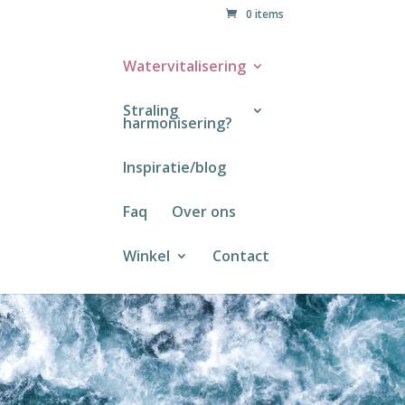
0 items
Watervitalisering
Straling
harmonisering?
Inspiratie/blog
Faq
Over ons
Winkel
Contact
NG