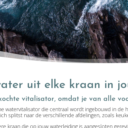
ater uit elke kraan in jo
kochte vitalisator, omdat je van alle vo
he watervitalisator die centraal wordt ingebouwd in de
ch splitst naar de verschillende afdelingen, zoals keuke
ere kraan die op jouw waterleiding is aangesloten gerevit