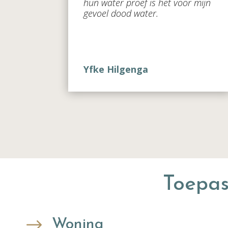
hun water proef is het voor mijn
gevoel dood water.
Yfke Hilgenga
Toepas
$
Woning