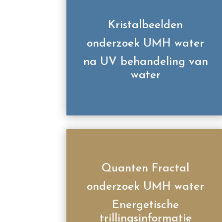
Kristalbeelden
onderzoek UMH water
na UV behandeling van
water
Quanten Fractal
onderzoek UMH water
Energetische
trillingsinformatie