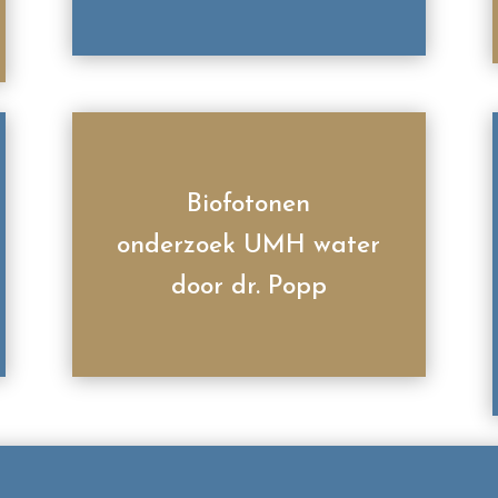
Biofotonen
onderzoek UMH water
door dr. Popp