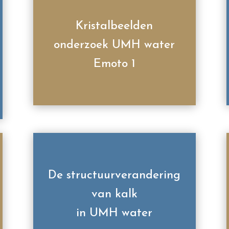
Kristalbeelden
onderzoek UMH water
Emoto 1
De structuurverandering
van kalk
in UMH water