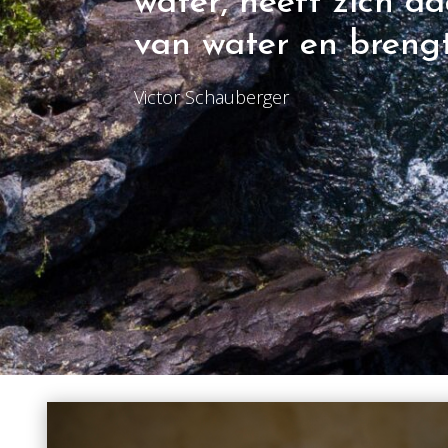
water, heeft zich d
van water en brengt
Victor Schauberger