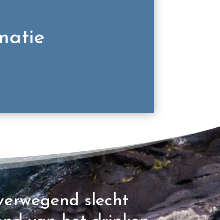
matie
verwegend slecht