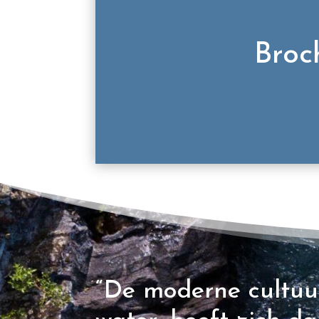
Broc
“De moderne cultuu