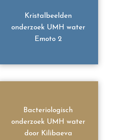
Kristalbeelden
onderzoek UMH water
Emoto 2
Bacteriologisch
onderzoek UMH water
door Kilibaeva