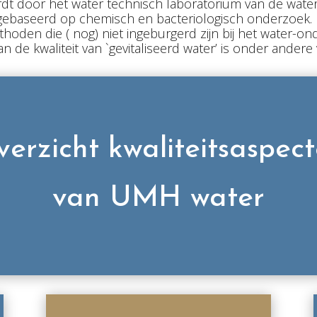
t door het water technisch laboratorium van de waterl
 gebaseerd op chemisch en bacteriologisch onderzoek. E
den die ( nog) niet ingeburgerd zijn bij het water-on
 van de kwaliteit van `gevitaliseerd water’ is onder and
erzicht kwaliteitsaspec
van UMH water