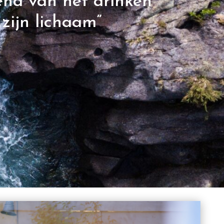
end van het drinken
zijn lichaam”