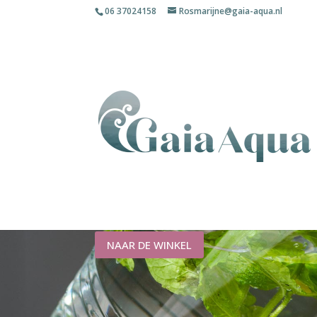
06 37024158
Rosmarijne@gaia-aqua.nl
Testresul
ONDERZOEK EN WET
NAAR DE WINKEL