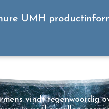
hure UMH productinfor
rmens vindt tegenwoordig o