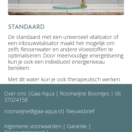
STANDAARD
De standaard met een universeel vitalisator of
een inbouwvitalisator maakt het mogelijk om
zelfs flessenwater en andere vloeistoffen te
optimaliseren. Door meervoudige energetisering
kun je ook een individueel energieniveau
bereiken.
Met dit water kun je ook therapeutisch werken.
Over ons
|Gaia Aqua | Rosmarijne Boontjes |
06
37024158
rosmarijne@gaia-aqua.nl
|
Nieuwsbrief
Algemene voorwaarden
| Garantie |