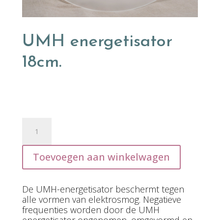
UMH energetisator
18cm.
€
250.00
UMH
energetisator
18cm.
aantal
Toevoegen aan winkelwagen
De UMH-energetisator beschermt tegen
alle vormen van elektrosmog. Negatieve
frequenties worden door de UMH