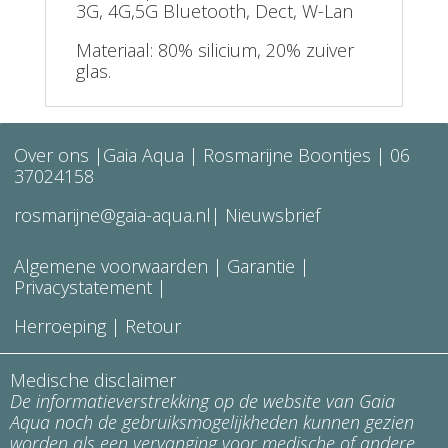
3G, 4G,5G Bluetooth, Dect, W-Lan
Materiaal: 80% silicium, 20% zuiver
glas.
Over ons
|Gaia Aqua | Rosmarijne Boontjes |
06
37024158
rosmarijne@gaia-aqua.nl
|
Nieuwsbrief
Algemene voorwaarden
| Garantie |
Privacystatement
|
Herroeping
|
Retour
Medische disclaimer
De informatieverstrekking op de website van Gaia
Aqua noch de gebruiksmogelijkheden kunnen gezien
worden als een vervanging voor medische of andere