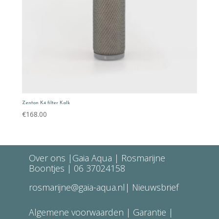
Zenton K4 filter Kalk
€
168.00
Over ons
|Gaia Aqua | Rosmarijne
Boontjes |
06 37024158
rosmarijne@gaia-aqua.nl
|
Nieuwsbrief
Algemene voorwaarden
| Garantie |