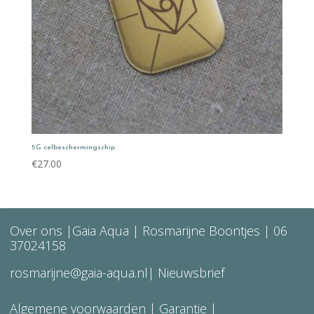
5G celbeschermingschip
€
27.00
Over ons
|Gaia Aqua | Rosmarijne Boontjes |
06
37024158
rosmarijne@gaia-aqua.nl
|
Nieuwsbrief
Algemene voorwaarden
| Garantie |