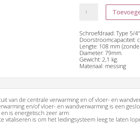
Watervitalisator
Toevoeg
Centrale
Verwarmingsinstallatie
(CV)
Schroefdraad: Type 5/4″
5/4"
Doorstroomcapaciteit: ca
aantal
Lengte: 108 mm (zonder 
Diameter: 79mm.
Gewicht: 2,1 kg.
Materiaal: messing
circuit van de centrale verwarming en of vloer- en wandv
 verwarming en/of vloer- en wandverwarming is een gesl
er en is energetisch zeer arm.
 vitaliseren is om het leidingsysteem leeg te laten lop