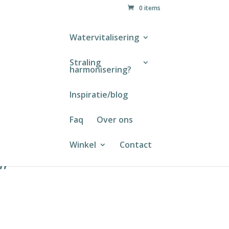
0 items
Watervitalisering
Straling
harmonisering?
alisator
Inspiratie/blog
Faq
Over ons
ngsinstallatie
Winkel
Contact
″