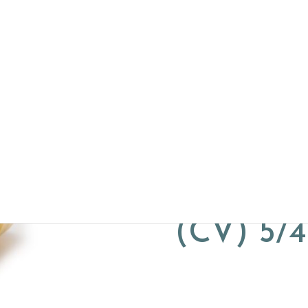
Watervit
Centrale
Verwarmi
(CV) 5/4
€
970.00