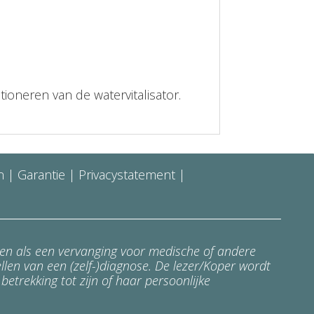
ioneren van de watervitalisator.
n
| Garantie |
Privacystatement
|
en als een vervanging voor medische of andere
ellen van een (zelf-)diagnose. De lezer/Koper wordt
betrekking tot zijn of haar persoonlijke