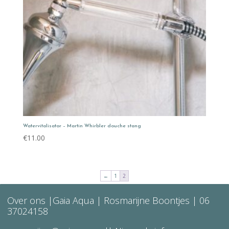
Watervitalisator – Martin Whirbler douche stang
€
11.00
←
1
2
Over ons
|Gaia Aqua | Rosmarijne Boontjes |
06
37024158